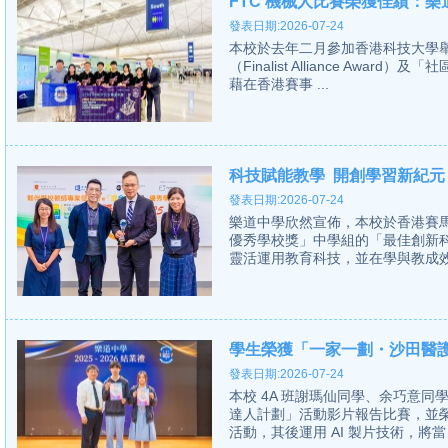
FTC 機械人比賽榮獲佳績：
發表日期:2026-07-24
本校於去年二月參加香港科技大學舉
（Finalist Alliance Award）
藉在香港賽事 ...
科技賦能教學 開創學習新紀元
發表日期:2026-07-24
樂道中學欣然宣佈，本校於香港賽
優秀學校獎」中學組的「最佳創新
靈活運用教育科技，並在學與教成效
學生榮獲「一家一劃・沙田醫
發表日期:2026-07-24
本校 4A 班謝瑪仙同學、余巧意
達人計劃」活動影片報告比賽，並
活動，其後運用 AI 製片技術，將當