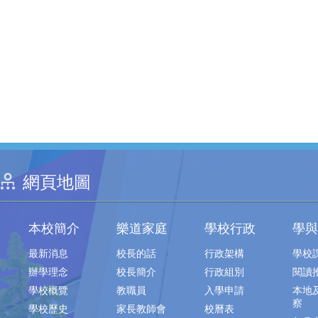
網頁地圖
本校簡介
樂道家庭
學校行政
學與
最新消息
校長的話
行政架構
學校
辦學理念
校長簡介
行政組別
閱讀
學校概覽
教職員
入學申請
本地
察
學校歷史
家長教師會
校曆表