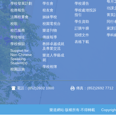
每月
學校發展計劃
學生會
學校通告
功課
校務報告
校友會
學校處理投訴
指引
菁英
法團校董會
姊妹學校
學生資助
同行
校歌
校園電視台
訂購午膳
家課
校巴服務
樂道刊物
招標文件
學科
學校地址
傳媒報導
表格下載
學校橫額
教師卓越成就
及專業交流
Support for
Non-Chinese
樂道人學藝成
Speaking
就
Student(s)
學校相簿
校園設施
電話：(852)2602 1000
傳真：(852)2692 7712
樂道網站‧版權所有‧不得轉載 Copyright © 2014-