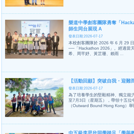
樂道中學創客團隊勇奪「Hacka
師生同台展現 A
發表日期:2026-07-17
本校創客團隊於 2026 年 6 月
──「Hackathon 2026」。經過當
希、周芊妤、黃芷珊、賴雨 ...
【活動回顧】突破自我・迎難
發表日期:2026-07-17
為了培養學生的堅毅精神、獨立能力
至7月3日（星期五），帶領十五
（Outward Bound Hong Kong
中五級李思欣同學踏足「學與教博