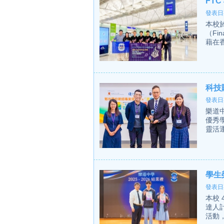
FT
發表日期
本校
（Fin
藉在香
科技
發表日期
樂道
優秀
靈活
學生
發表日期
本校
達人
活動，