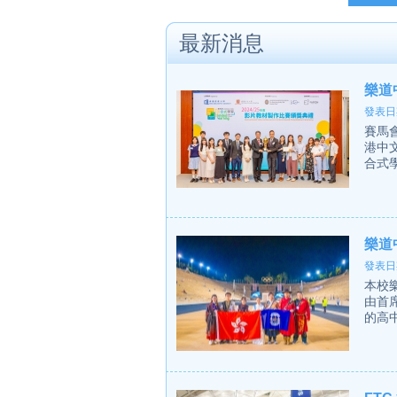
最新消息
樂道
發表日期
賽馬會
港中
合式
樂道
發表日期
本校樂
由首
的高中