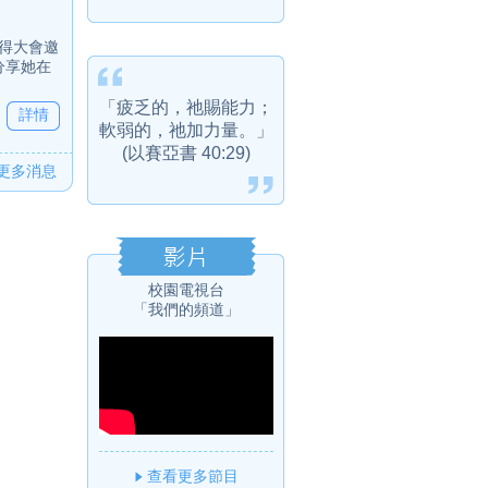
獲得大會邀
分享她在
「疲乏的，祂賜能力；
詳情
軟弱的，祂加力量。」
(以賽亞書 40:29)
更多消息
校園電視台
「我們的頻道」
查看更多節目