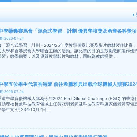
中學榮獲賽馬會「混合式學習」計劃 優異學校獎及勇奪各科獎項
:2026-07-24
「混合式學習」計劃 - 2024/25年度教學個案比賽及影片教材製作比賽
文大學和香港浸會大學聯合主辦的活動。該比賽的目的是鼓勵教師製作優
學習」教學個案，以及優質教學影片和教材，同時為教師提供 ...
中學五位學生代表香港隊 前往希臘雅典出戰全球機械人競賽2024 
:2026-07-24
道中學資優機械人隊為今年2024 First Global Challenge (FGC) 的
席助理校長兼科技教育領域主任吳冠明老師及科技教育科盧家儀老師帶領
學生於9月23至10月2日 ...