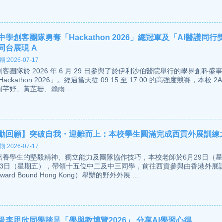
中學創客團隊勇奪「Hackathon 2026」總冠軍及「AI醫護同行
同台展現 A
:2026-07-17
客團隊於 2026 年 6 月 29 日參與了於伊利沙伯醫院舉行的學界創科盛
Hackathon 2026」。經過當天從 09:15 至 17:00 的高強度競賽，本校 2
芊妤、黃芷珊、賴雨 ...
動回顧】突破自我・迎難而上：本校學生圓滿完成西貢外展訓練
:2026-07-17
培養學生的堅毅精神、獨立能力及團隊協作技巧，本校老師於6月29日（
月3日（星期五），帶領十五位中二及中三同學，前往西貢參與由香港外展
ward Bound Hong Kong）舉辦的野外外展 ...
級李思欣同學踏足「學與教博覽2026」 分享AI學習心得