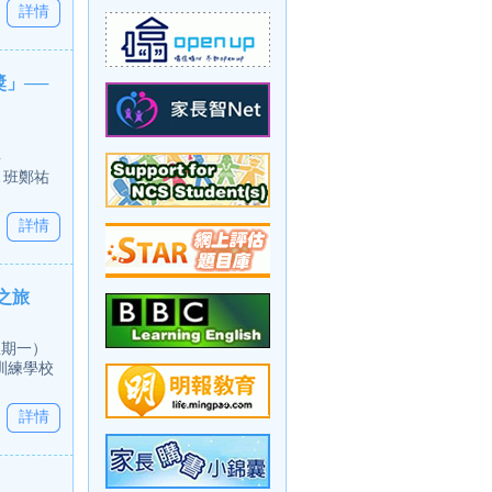
詳情
獎」──
事
A 班鄭祐
詳情
之旅
星期一）
訓練學校
詳情