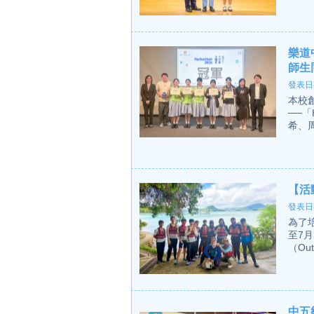
樂道
師生
發表日期
本校創
──「
希、周
【活
發表日期
為了
至7
（Out
中五