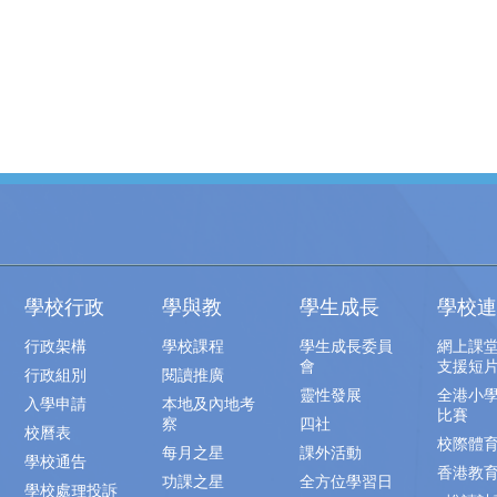
學校行政
學與教
學生成長
學校連
行政架構
學校課程
學生成長委員
網上課
會
支援短
行政組別
閱讀推廣
靈性發展
全港小
入學申請
本地及內地考
比賽
察
四社
校曆表
校際體
每月之星
課外活動
學校通告
香港教
功課之星
全方位學習日
學校處理投訴