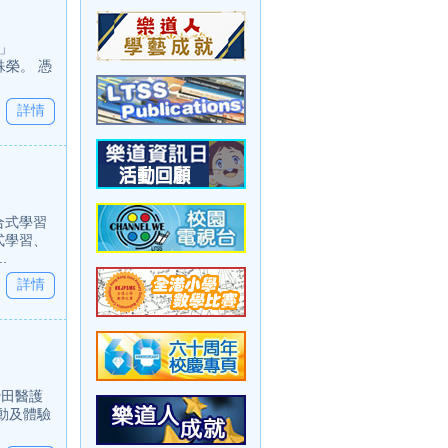
」
兩大殊榮。 憑
詳情
合式學習
式學習、
.
詳情
沙田醫護
動及體驗