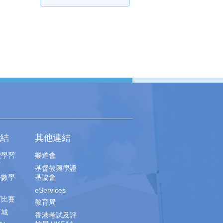
結
其他連結
堂學習
樂道會
片
基督教興學證
學數學
基協會
eServices
育比賽
教育局
育城
香港考試及評