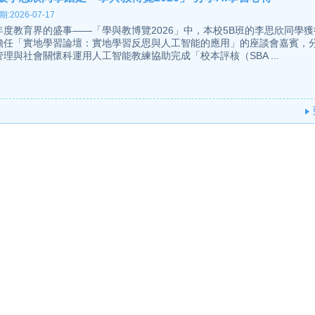
:2026-07-17
年度教育界的盛事——「學與教博覽2026」中，本校5B班的李思欣同學
擔任「實地學習論壇：實地學習反思與人工智能的應用」的座談會嘉賓，
管理與社會關懷科運用人工智能教練協助完成「校本評核（SBA ...