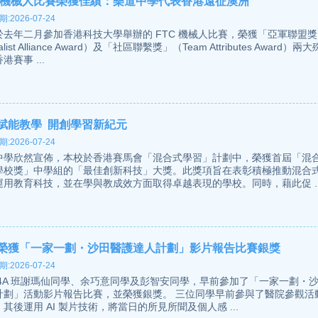
C 機械人比賽榮獲佳績：樂道中學代表香港遠征澳洲
:2026-07-24
於去年二月參加香港科技大學舉辦的 FTC 機械人比賽，榮獲「亞軍聯盟獎
alist Alliance Award）及「社區聯繫獎」（Team Attributes Award）
港賽事 ...
賦能教學 開創學習新紀元
:2026-07-24
中學欣然宣佈，本校於香港賽馬會「混合式學習」計劃中，榮獲首屆「混
學校獎」中學組的「最佳創新科技」大獎。此獎項旨在表彰積極推動混合
運用教育科技，並在學與教成效方面取得卓越表現的學校。同時，藉此促 ..
榮獲「一家一劃・沙田醫護達人計劃」影片報告比賽銀獎
:2026-07-24
 4A 班謝瑪仙同學、余巧意同學及彭智安同學，早前參加了「一家一劃・
計劃」活動影片報告比賽，並榮獲銀獎。 三位同學早前參與了醫院參觀活
其後運用 AI 製片技術，將當日的所見所聞及個人感 ...