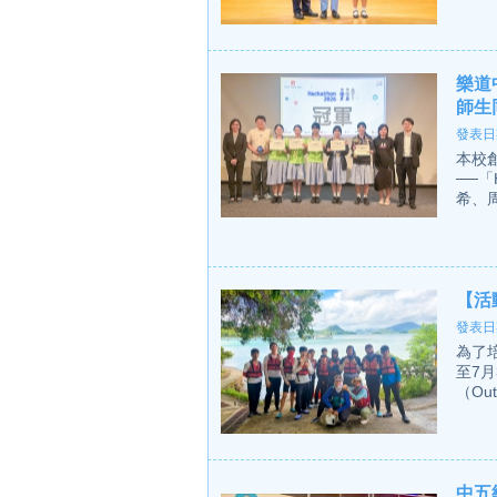
樂道
師生
發表日期
本校創
──「
希、周
【活
發表日期
為了
至7
（Out
中五