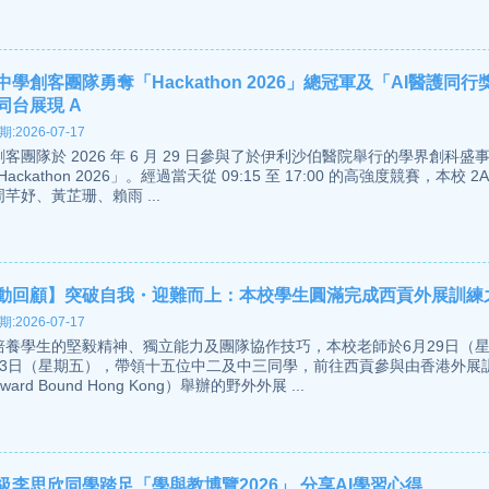
中學創客團隊勇奪「Hackathon 2026」總冠軍及「AI醫護同行
同台展現 A
:2026-07-17
客團隊於 2026 年 6 月 29 日參與了於伊利沙伯醫院舉行的學界創科盛
Hackathon 2026」。經過當天從 09:15 至 17:00 的高強度競賽，本校 2
芊妤、黃芷珊、賴雨 ...
動回顧】突破自我・迎難而上：本校學生圓滿完成西貢外展訓練
:2026-07-17
培養學生的堅毅精神、獨立能力及團隊協作技巧，本校老師於6月29日（
月3日（星期五），帶領十五位中二及中三同學，前往西貢參與由香港外展
ward Bound Hong Kong）舉辦的野外外展 ...
級李思欣同學踏足「學與教博覽2026」 分享AI學習心得