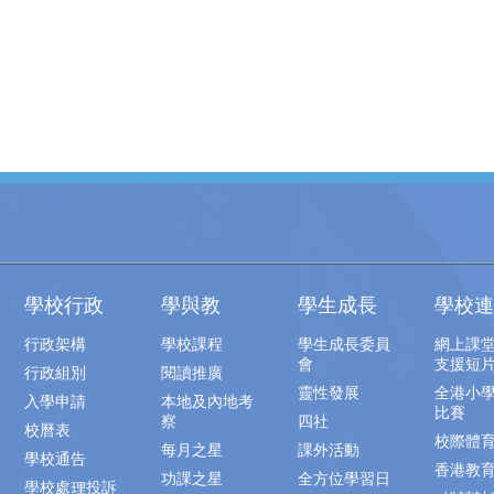
學校行政
學與教
學生成長
學校連
行政架構
學校課程
學生成長委員
網上課
會
支援短
行政組別
閱讀推廣
靈性發展
全港小
入學申請
本地及內地考
比賽
察
四社
校曆表
校際體
每月之星
課外活動
學校通告
香港教
功課之星
全方位學習日
學校處理投訴