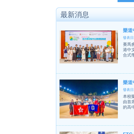
最新消息
樂道
發表日期
賽馬會
港中
合式
樂道
發表日期
本校樂
由首
的高中