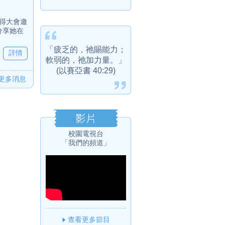
獲得大會邀
分享她在
「疲乏的，祂賜能力；
詳情
軟弱的，祂加力量。」
(以賽亞書 40:29)
更多消息
校園電視台
「我們的頻道」
查看更多節目