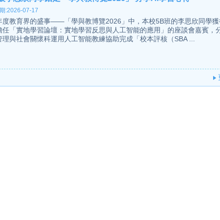
:2026-07-17
年度教育界的盛事——「學與教博覽2026」中，本校5B班的李思欣同學
擔任「實地學習論壇：實地學習反思與人工智能的應用」的座談會嘉賓，
管理與社會關懷科運用人工智能教練協助完成「校本評核（SBA ...