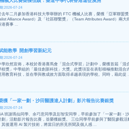
C 機械人比賽榮獲佳績：樂道中學代表香港遠征澳洲
:2026-07-24
於去年二月參加香港科技大學舉辦的 FTC 機械人比賽，榮獲「亞軍聯盟獎
alist Alliance Award）及「社區聯繫獎」（Team Attributes Award）
港賽事 ...
賦能教學 開創學習新紀元
:2026-07-24
中學欣然宣佈，本校於香港賽馬會「混合式學習」計劃中，榮獲首屆「混
學校獎」中學組的「最佳創新科技」大獎。此獎項旨在表彰積極推動混合
運用教育科技，並在學與教成效方面取得卓越表現的學校。同時，藉此促 ..
榮獲「一家一劃・沙田醫護達人計劃」影片報告比賽銀獎
:2026-07-24
 4A 班謝瑪仙同學、余巧意同學及彭智安同學，早前參加了「一家一劃・
計劃」活動影片報告比賽，並榮獲銀獎。 三位同學早前參與了醫院參觀活
其後運用 AI 製片技術，將當日的所見所聞及個人感 ...