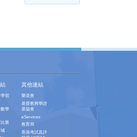
結
其他連結
堂學習
樂道會
片
基督教興學證
學數學
基協會
eServices
育比賽
教育局
育城
香港考試及評