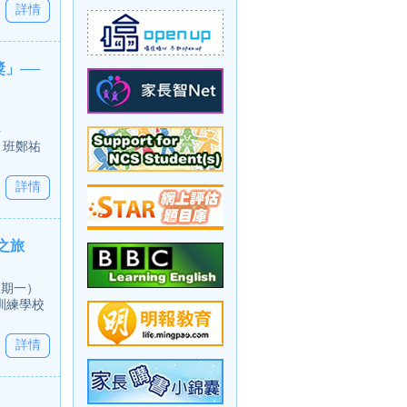
詳情
獎」──
事
A 班鄭祐
詳情
之旅
星期一）
訓練學校
詳情