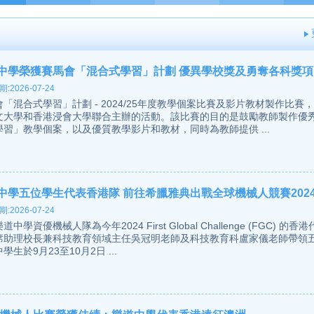
中學榮獲賽馬會「混合式學習」計劃 優異學校獎及勇奪各科獎項
:2026-07-24
「混合式學習」計劃 - 2024/25年度教學個案比賽及影片教材製作比賽
文大學和香港浸會大學聯合主辦的活動。該比賽的目的是鼓勵教師製作優
學習」教學個案，以及優質教學影片和教材，同時為教師提供 ...
中學五位學生代表香港隊 前往希臘雅典出戰全球機械人競賽2024 
:2026-07-24
道中學資優機械人隊為今年2024 First Global Challenge (FGC) 的
席助理校長兼科技教育領域主任吳冠明老師及科技教育科盧家儀老師帶領
學生於9月23至10月2日 ...