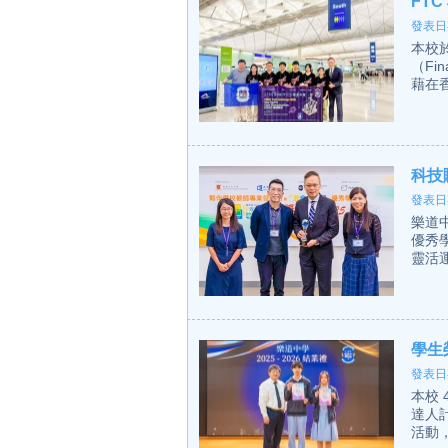
FT
發表日期
本校
（Fin
藉在香
科技
發表日期
樂道
優秀
靈活
學生
發表日期
本校
達人
活動，