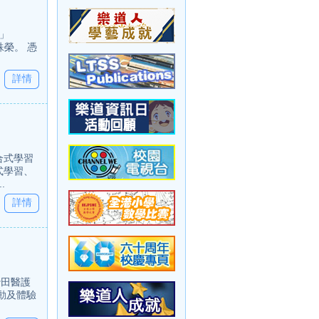
」
兩大殊榮。 憑
詳情
合式學習
式學習、
.
詳情
沙田醫護
動及體驗