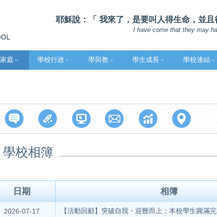
耶穌說：「 我來了，是要叫人得生命，並且得的更
I have come that they may have
家庭
學校行政
學與教
學生成長
學校連結
學校相簿
日期
相簿
【活動回顧】突破自我・迎難而上：本校學生圓滿完
2026-07-17