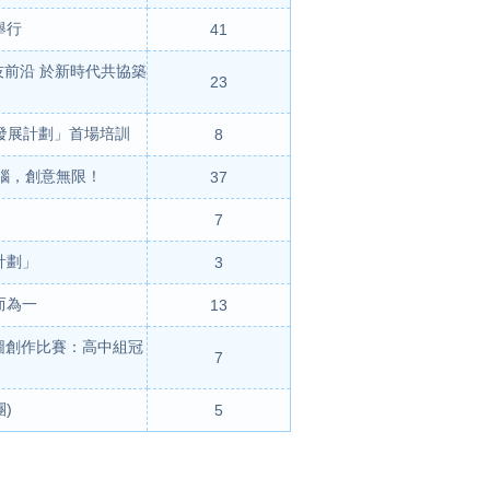
舉行
41
前沿 於新時代共協築
23
發展計劃」首場培訓
8
手動腦，創意無限！
37
7
計劃」
3
而為一
13
圖創作比賽：高中組冠
7
)
5