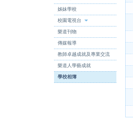
姊妹學校
校園電視台
樂道刊物
傳媒報導
教師卓越成就及專業交流
樂道人學藝成就
學校相簿