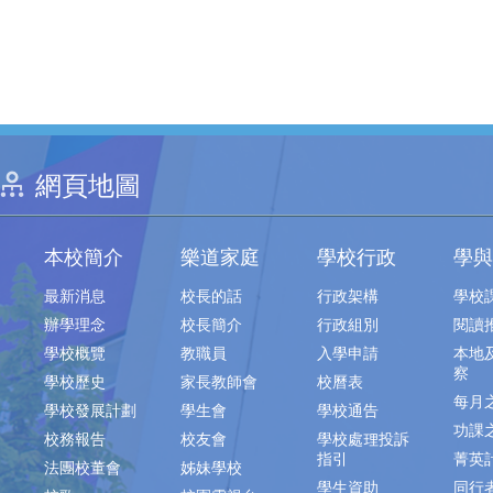
網頁地圖
本校簡介
樂道家庭
學校行政
學與
最新消息
校長的話
行政架構
學校
辦學理念
校長簡介
行政組別
閱讀
學校概覽
教職員
入學申請
本地
察
學校歷史
家長教師會
校曆表
每月
學校發展計劃
學生會
學校通告
功課
校務報告
校友會
學校處理投訴
指引
菁英
法團校董會
姊妹學校
學生資助
同行