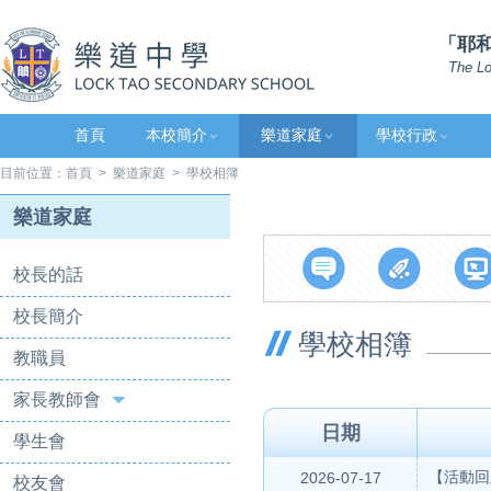
「耶和
The Lo
首頁
本校簡介
樂道家庭
學校行政
目前位置：
首頁
>
樂道家庭
> 學校相簿
樂道家庭
校長的話
校長簡介
學校相簿
教職員
家長教師會
日期
學生會
【活動回
2026-07-17
校友會