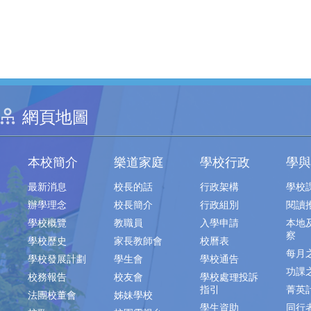
網頁地圖
本校簡介
樂道家庭
學校行政
學與
最新消息
校長的話
行政架構
學校
辦學理念
校長簡介
行政組別
閱讀
學校概覽
教職員
入學申請
本地
察
學校歷史
家長教師會
校曆表
每月
學校發展計劃
學生會
學校通告
功課
校務報告
校友會
學校處理投訴
指引
菁英
法團校董會
姊妹學校
學生資助
同行