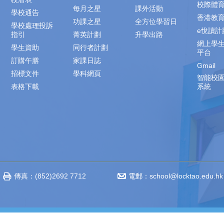
校際體
每月之星
課外活動
學校通告
香港教
功課之星
全方位學習日
學校處理投訴
e悅讀計
指引
菁英計劃
升學出路
網上學
學生資助
同行者計劃
平台
訂購午膳
家課日誌
Gmail
招標文件
學科網頁
智能校
表格下載
系統
傳真：(852)2692 7712
電郵：
school@locktao.edu.hk
‧不得轉載 Copyright © 2014-2023 www.locktao.edu.hk All rights