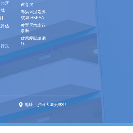
育比賽
教育局
育城
香港考試及評
核局 HKEAA
劃
教育局培訓行
生評估
事曆
啟思愛閱讀網
絡
園行政
地址：沙田大圍美林邨
 reserved.