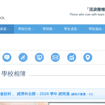
「流淚撒種的
Those who sow with tears 
家庭
學校行政
學與教
學生成長
學校連結
學校相簿
會財科 、 經濟科合辦 – 25/26 學年 經商週
(總相片數量：12)