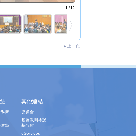
1 / 12
上一頁
結
其他連結
堂學習
樂道會
片
基督教興學證
學數學
基協會
eServices