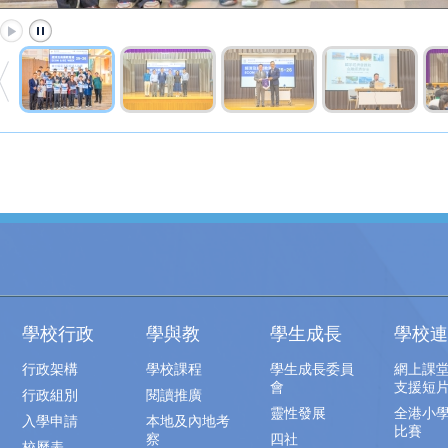
學校行政
學與教
學生成長
學校連
行政架構
學校課程
學生成長委員
網上課
會
支援短
行政組別
閱讀推廣
靈性發展
全港小
入學申請
本地及內地考
比賽
察
四社
校曆表