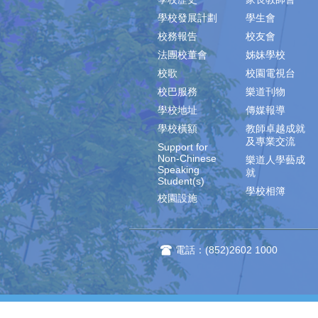
學校發展計劃
學生會
校務報告
校友會
法團校董會
姊妹學校
校歌
校園電視台
校巴服務
樂道刊物
學校地址
傳媒報導
學校橫額
教師卓越成就
及專業交流
Support for
Non-Chinese
樂道人學藝成
Speaking
就
Student(s)
學校相簿
校園設施
電話：(852)2602 1000
樂道網站‧版權所有