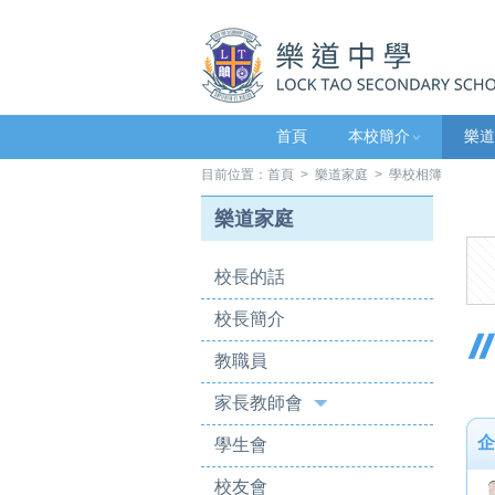
首頁
本校簡介
樂道
目前位置：
首頁
>
樂道家庭
> 學校相簿
樂道家庭
校長的話
校長簡介
教職員
家長教師會
企
學生會
校友會