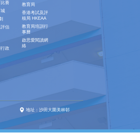
育比賽
教育局
育城
香港考試及評
核局 HKEAA
劃
教育局培訓行
生評估
事曆
啟思愛閱讀網
絡
園行政
地址：沙田大圍美林邨
 reserved.