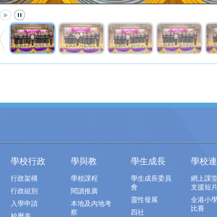
學校行政
學與教
學生成長
學校連
行政架構
學校課程
學生成長委員
網上課
會
支援短
行政組別
閱讀推廣
靈性發展
全港小
入學申請
本地及內地考
比賽
察
四社
校曆表