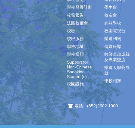
學校發展計劃
學生會
校務報告
校友會
法團校董會
姊妹學校
校歌
校園電視台
校巴服務
樂道刊物
學校地址
傳媒報導
學校橫額
教師卓越成就
及專業交流
Support for
Non-Chinese
樂道人學藝成
Speaking
就
Student(s)
學校相簿
校園設施
電話：(852)2602 1000
樂道網站‧版權所有