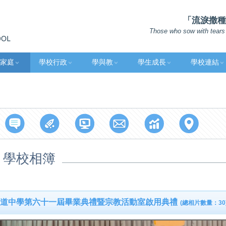
「流淚撒種的
Those who sow with tears 
家庭
學校行政
學與教
學生成長
學校連結
學校相簿
道中學第六十一屆畢業典禮暨宗教活動室啟用典禮
(總相片數量：30