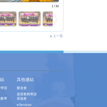
1 / 30
上一頁
結
其他連結
堂學習
樂道會
片
基督教興學證
學數學
基協會
eServices