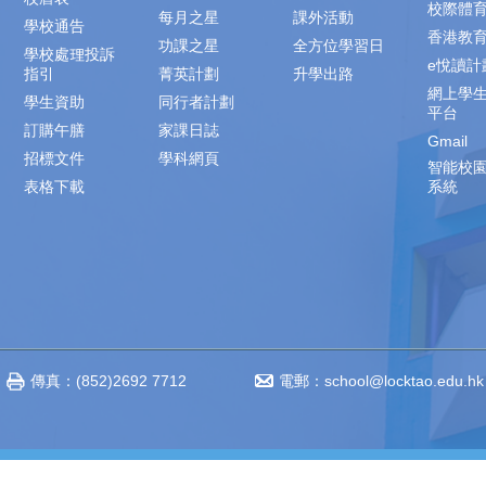
校際體
每月之星
課外活動
學校通告
香港教
功課之星
全方位學習日
學校處理投訴
e悅讀計
指引
菁英計劃
升學出路
網上學
學生資助
同行者計劃
平台
訂購午膳
家課日誌
Gmail
招標文件
學科網頁
智能校
表格下載
系統
傳真：(852)2692 7712
電郵：
school@locktao.edu.hk
‧不得轉載 Copyright © 2014-2023 www.locktao.edu.hk All rights