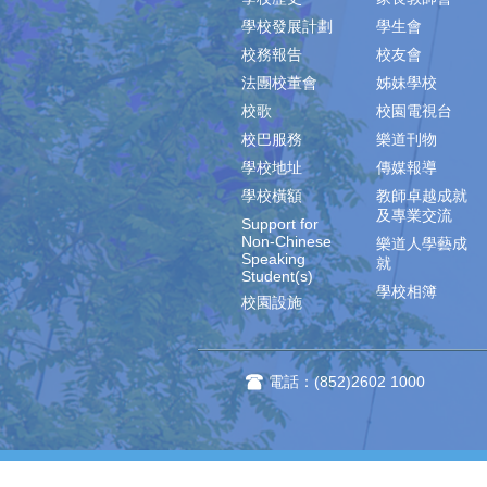
學校發展計劃
學生會
校務報告
校友會
法團校董會
姊妹學校
校歌
校園電視台
校巴服務
樂道刊物
學校地址
傳媒報導
學校橫額
教師卓越成就
及專業交流
Support for
Non-Chinese
樂道人學藝成
Speaking
就
Student(s)
學校相簿
校園設施
電話：(852)2602 1000
樂道網站‧版權所有