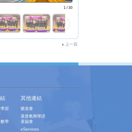
1 / 30
上一頁
結
其他連結
堂學習
樂道會
片
基督教興學證
學數學
基協會
eServices