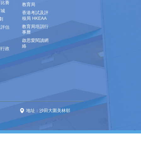
育比賽
教育局
育城
香港考試及評
核局 HKEAA
劃
教育局培訓行
生評估
事曆
啟思愛閱讀網
絡
園行政
地址：沙田大圍美林邨
 reserved.