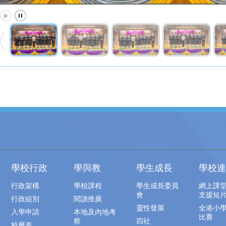
學校行政
學與教
學生成長
學校連
行政架構
學校課程
學生成長委員
網上課
會
支援短
行政組別
閱讀推廣
靈性發展
全港小
入學申請
本地及內地考
比賽
察
四社
校曆表