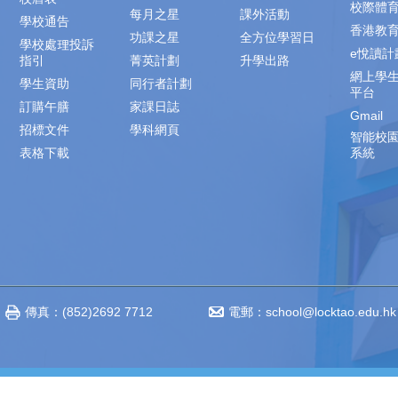
校際體
每月之星
課外活動
學校通告
香港教
功課之星
全方位學習日
學校處理投訴
e悅讀計
指引
菁英計劃
升學出路
網上學
學生資助
同行者計劃
平台
訂購午膳
家課日誌
Gmail
招標文件
學科網頁
智能校
表格下載
系統
傳真：(852)2692 7712
電郵：
school@locktao.edu.hk
‧不得轉載 Copyright © 2014-2023 www.locktao.edu.hk All rights