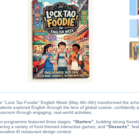
r “Lock Tao Foodie” English Week (May 4th–6th) transformed the schoo
udents explored English through the lens of global cuisine, confidently 
assroom through engaging, real-world activities.
e programme featured three stages:
“Starters”
, building strong found
fering a variety of food-themed interactive games; and
“Desserts”
, fea
novative AI restaurant design contest.