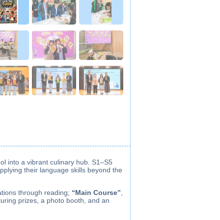
l into a vibrant culinary hub. S1–S5
applying their language skills beyond the
ations through reading;
“Main Course”
,
turing prizes, a photo booth, and an