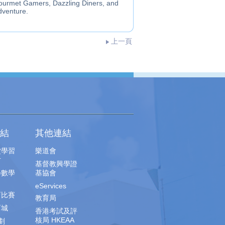
Gourmet Gamers, Dazzling Diners, and
dventure.
上一頁
結
其他連結
堂學習
樂道會
片
基督教興學證
學數學
基協會
eServices
育比賽
教育局
育城
香港考試及評
核局 HKEAA
劃