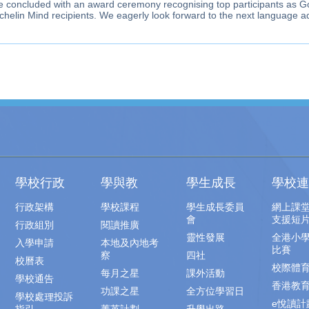
 concluded with an award ceremony recognising top participants as 
chelin Mind recipients. We eagerly look forward to the next language a
學校行政
學與教
學生成長
學校連
行政架構
學校課程
學生成長委員
網上課
會
支援短
行政組別
閱讀推廣
靈性發展
全港小
入學申請
本地及內地考
比賽
察
四社
校曆表
校際體
每月之星
課外活動
學校通告
香港教
功課之星
全方位學習日
學校處理投訴
e悅讀計