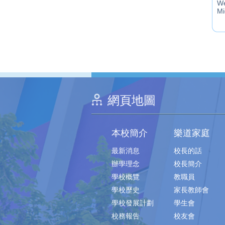
We
Mi
網頁地圖
本校簡介
樂道家庭
最新消息
校長的話
辦學理念
校長簡介
學校概覽
教職員
學校歷史
家長教師會
學校發展計劃
學生會
校務報告
校友會