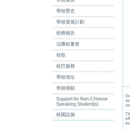
學校歷史
學校發展計劃
校務報告
法團校董會
校歌
校巴服務
學校地址
學校橫額
Ou
Support for Non-Chinese
st
Speaking Student(s)
cl
Th
校園設施
of
in