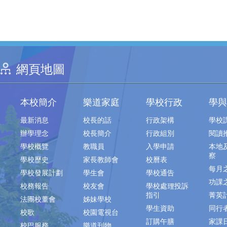
網頁地圖
本校簡介
樂道家庭
學校行政
學與
最新消息
校長的話
行政架構
學校
辦學理念
校長簡介
行政組別
閱讀
學校概覽
教職員
入學申請
本地
察
學校歷史
家長教師會
校曆表
每月
學校發展計劃
學生會
學校通告
功課
校務報告
校友會
學校處理投訴
指引
菁英
法團校董會
姊妹學校
學生資助
同行
校歌
校園電視台
訂購午膳
家課
校巴服務
樂道刊物