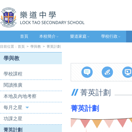
首頁
本校簡介
樂道家庭
學校行政
目前位置：
首頁
>
學與教
> 菁英計劃
學與教
學校課程
閱讀推廣
菁英計劃
本地及內地考察
菁英計劃
每月之星
功課之星
菁英計劃