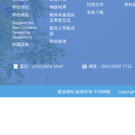
招標文件
學科
學校地址
傳媒報導
表格下載
學校橫額
教師卓越成就
及專業交流
Support for
Non-Chinese
樂道人學藝成
Speaking
就
Student(s)
學校相簿
校園設施
電話：(852)2602 1000
傳真：(852)2692 7712
樂道網站‧版權所有‧不得轉載 Copyright © 2014-