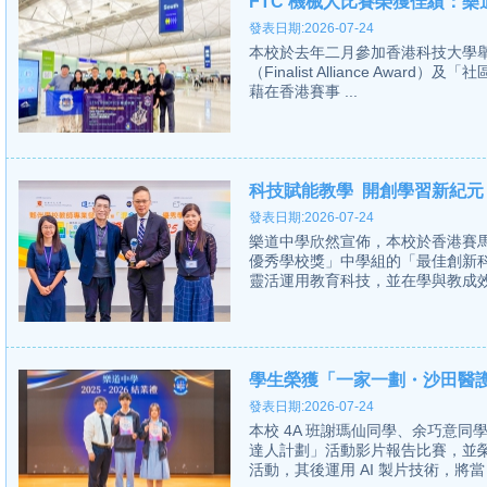
FTC 機械人比賽榮獲佳績：
發表日期:2026-07-24
本校於去年二月參加香港科技大學舉
（Finalist Alliance Award）
藉在香港賽事 ...
科技賦能教學 開創學習新紀元
發表日期:2026-07-24
樂道中學欣然宣佈，本校於香港賽
優秀學校獎」中學組的「最佳創新
靈活運用教育科技，並在學與教成效
學生榮獲「一家一劃・沙田醫
發表日期:2026-07-24
本校 4A 班謝瑪仙同學、余巧意
達人計劃」活動影片報告比賽，並
活動，其後運用 AI 製片技術，將當