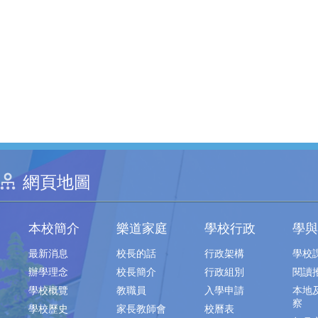
網頁地圖
本校簡介
樂道家庭
學校行政
學與
最新消息
校長的話
行政架構
學校
辦學理念
校長簡介
行政組別
閱讀
學校概覽
教職員
入學申請
本地
察
學校歷史
家長教師會
校曆表