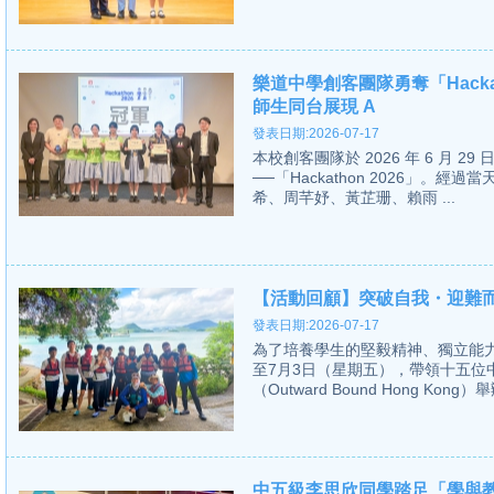
樂道中學創客團隊勇奪「Hacka
師生同台展現 A
發表日期:2026-07-17
本校創客團隊於 2026 年 6 月
──「Hackathon 2026」。經過當
希、周芊妤、黃芷珊、賴雨 ...
【活動回顧】突破自我・迎難
發表日期:2026-07-17
為了培養學生的堅毅精神、獨立能力
至7月3日（星期五），帶領十五
（Outward Bound Hong Kong
中五級李思欣同學踏足「學與教博