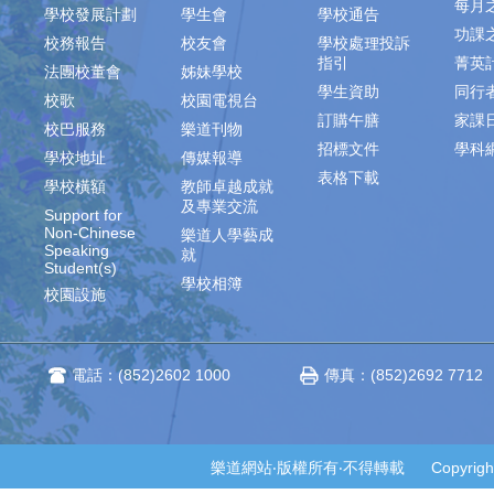
每月
學校發展計劃
學生會
學校通告
功課
校務報告
校友會
學校處理投訴
指引
菁英
法團校董會
姊妹學校
學生資助
同行
校歌
校園電視台
訂購午膳
家課
校巴服務
樂道刊物
招標文件
學科
學校地址
傳媒報導
表格下載
學校橫額
教師卓越成就
及專業交流
Support for
Non-Chinese
樂道人學藝成
Speaking
就
Student(s)
學校相簿
校園設施
電話：(852)2602 1000
傳真：(852)2692 7712
樂道網站‧版權所有‧不得轉載 Copyright © 2014-