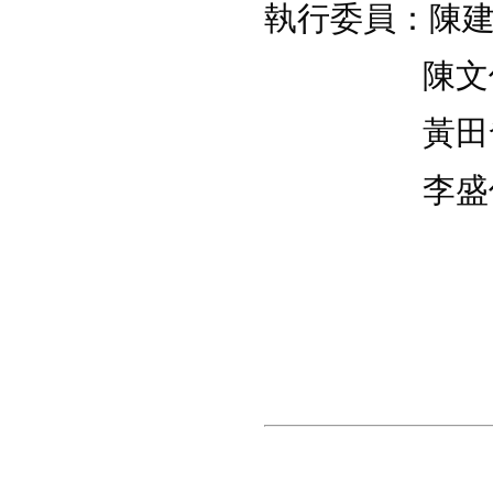
執行委員：陳建明
陳文傑(1
黃田發(2
李盛偉(2