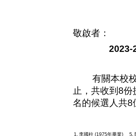
敬啟者：
20
2
3
-
有關本校校友
止，共收到8份
名的候選人共8
1.
李國柱
(1975年畢業)
5.