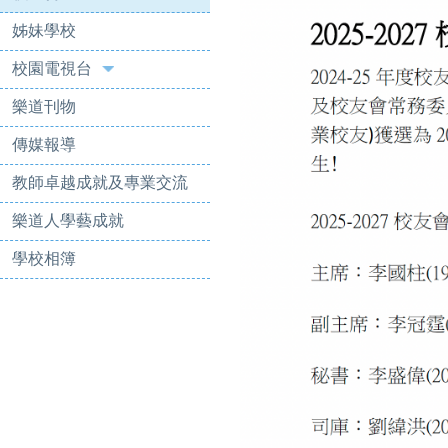
姊妹學校
校園電視台
樂道刊物
傳媒報導
教師卓越成就及專業交流
樂道人學藝成就
學校相簿