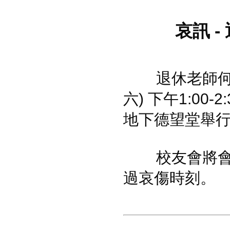
哀訊
-
退休老師何乃
六
)
下午
1:00-2:
地下德望堂舉
校友會將會送
過哀傷時刻。