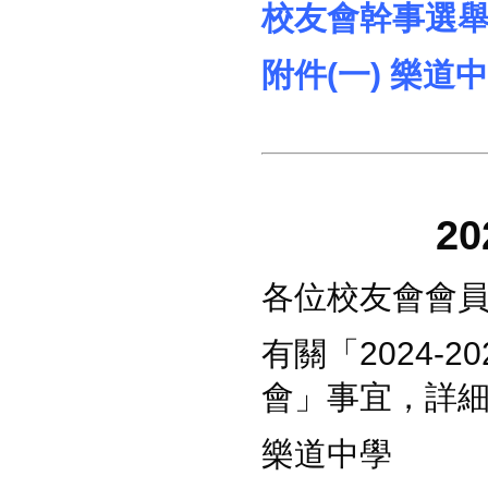
校友會幹事選
附件(一) 樂
2
各位
校友會
會
有關「
202
4
-20
會」事
宜，詳
樂道中學