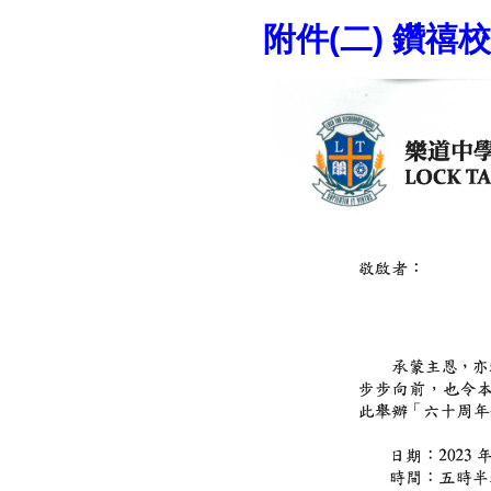
附件
(
二
)
鑽禧校