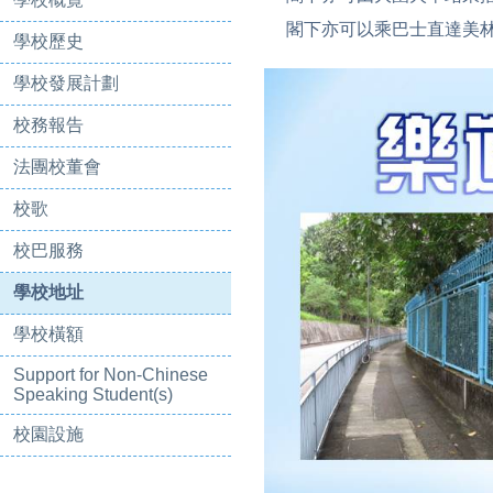
閣下亦可以乘巴士直達美
學校歷史
學校發展計劃
校務報告
法團校董會
校歌
校巴服務
學校地址
學校橫額
Support for Non-Chinese
Speaking Student(s)
校園設施