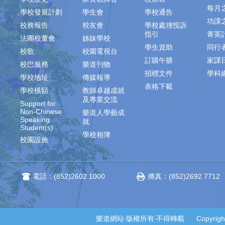
每月
學校發展計劃
學生會
學校通告
功課
校務報告
校友會
學校處理投訴
指引
菁英
法團校董會
姊妹學校
學生資助
同行
校歌
校園電視台
訂購午膳
家課
校巴服務
樂道刊物
招標文件
學科
學校地址
傳媒報導
表格下載
學校橫額
教師卓越成就
及專業交流
Support for
Non-Chinese
樂道人學藝成
Speaking
就
Student(s)
學校相簿
校園設施
電話：(852)2602 1000
傳真：(852)2692 7712
樂道網站‧版權所有‧不得轉載 Copyright © 2014-