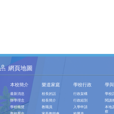
網頁地圖
本校簡介
樂道家庭
學校行政
學與
最新消息
校長的話
行政架構
學校
辦學理念
校長簡介
行政組別
閱讀
學校概覽
教職員
入學申請
本地
察
學校歷史
家長教師會
校曆表