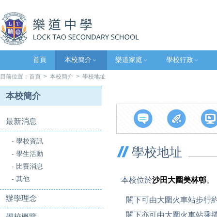
首頁
本校簡介
樂道家庭
學校行政
目前位置：
首頁
>
本校簡介
> 學校地址
本校簡介
最新消息
- 學校資訊
學校地址
- 學生活動
- 比賽消息
- 其他
本校位於
沙田大圍美林邨
。
辦學理念
閣下可由大圍火車站步行
閣下亦可由大圍火車站乘搭
學校概覽