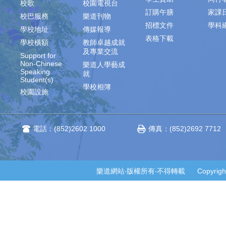
校歌
校園電視台
訂購午膳
家課
校巴服務
樂道刊物
招標文件
學科
學校地址
傳媒報導
表格下載
學校橫額
教師卓越成就
及專業交流
Support for
Non-Chinese
樂道人學藝成
Speaking
就
Student(s)
學校相簿
校園設施
電話：(852)2602 1000
傳真：(852)2692 7712
樂道網站‧版權所有‧不得轉載 Copyright © 2014-