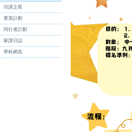
功課之星
菁英計劃
同行者計劃
家課日誌
學科網頁