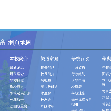
網頁地圖
本校簡介
樂道家庭
學校行政
學與
最新消息
校長的話
行政架構
學校
辦學理念
校長簡介
行政組別
閱讀
學校概覽
教職員
入學申請
本地
察
學校歷史
家長教師會
校曆表
每月
學校發展計劃
學生會
學校通告
功課
校務報告
校友會
學校處理投訴
指引
菁英
法團校董會
姊妹學校
學生資助
同行