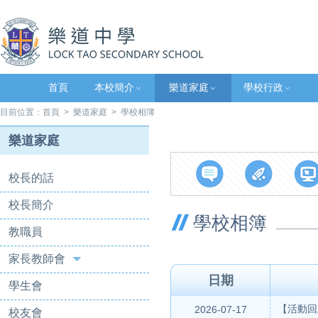
首頁
本校簡介
樂道家庭
學校行政
目前位置：
首頁
>
樂道家庭
> 學校相簿
樂道家庭
校長的話
校長簡介
學校相簿
教職員
家長教師會
日期
學生會
【活動回
2026-07-17
校友會