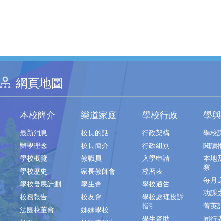
網頁地圖
本校簡介
樂道家庭
學校行政
學與
最新消息
校長的話
行政架構
學校
辦學理念
校長簡介
行政組別
閱讀
學校概覽
教職員
入學申請
本地
察
學校歷史
家長教師會
校曆表
每月
學校發展計劃
學生會
學校通告
功課
校務報告
校友會
學校處理投訴
指引
菁英
法團校董會
姊妹學校
學生資助
同行