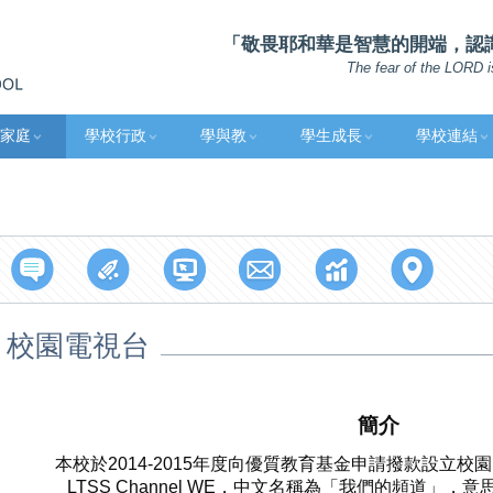
「敬畏耶和華是智慧的開端，認識至
The fear of the LORD i
家庭
學校行政
學與教
學生成長
學校連結
校園電視台
簡介
本校於2014-2015年度向優質教育基金申請撥款設立校
LTSS Channel WE，中文名稱為「我們的頻道」