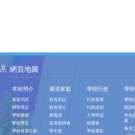
網頁地圖
本校簡介
樂道家庭
學校行政
學與
最新消息
校長的話
行政架構
學校
辦學理念
校長簡介
行政組別
閱讀
學校概覽
教職員
入學申請
本地
察
學校歷史
家長教師會
校曆表
每月
學校發展計劃
學生會
學校通告