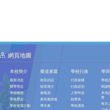
網頁地圖
本校簡介
樂道家庭
學校行政
學與
最新消息
校長的話
行政架構
學校
辦學理念
校長簡介
行政組別
閱讀
學校概覽
教職員
入學申請
本地
察
學校歷史
家長教師會
校曆表
每月
學校發展計劃
學生會
學校通告