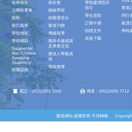
功課
校務報告
校友會
學校處理投訴
指引
菁英
法團校董會
姊妹學校
學生資助
同行
校歌
校園電視台
訂購午膳
家課
校巴服務
樂道刊物
招標文件
學科
學校地址
傳媒報導
表格下載
學校橫額
教師卓越成就
及專業交流
Support for
Non-Chinese
樂道人學藝成
Speaking
就
Student(s)
學校相簿
校園設施
電話：(852)2602 1000
傳真：(852)2692 7712
樂道網站‧版權所有‧不得轉載 Copyright © 2014-