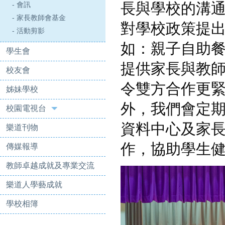
長與學校的溝
- 會訊
- 家長教師會基金
對學校政策提
- 活動剪影
如：親子自助
學生會
提供家長與教
校友會
令雙方合作更
姊妹學校
外，我們會定
校園電視台
資料中心及家
樂道刊物
作，協助學生
傳媒報導
教師卓越成就及專業交流
樂道人學藝成就
學校相簿