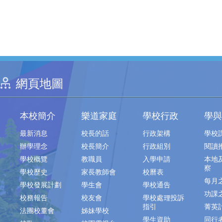
網頁地圖
本校簡介
樂道家庭
學校行政
學與
最新消息
校長的話
行政架構
學校
辦學理念
校長簡介
行政組別
閱讀
學校概覽
教職員
入學申請
本地
察
學校歷史
家長教師會
校曆表
每月
學校發展計劃
學生會
學校通告
功課
校務報告
校友會
學校處理投訴
指引
菁英
法團校董會
姊妹學校
學生資助
同行