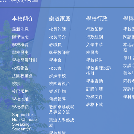
本校簡介
樂道家庭
學校行政
學與
最新消息
校長的話
行政架構
學校
辦學理念
校長簡介
行政組別
閱讀
學校概覽
教職員
入學申請
本地
察
學校歷史
家長教師會
校曆表
每月
學校發展計劃
學生會
學校通告
功課
校務報告
校友會
學校處理投訴
指引
菁英
法團校董會
姊妹學校
學生資助
同行
校歌
校園電視台
訂購午膳
家課
校巴服務
樂道刊物
招標文件
學科
學校地址
傳媒報導
表格下載
學校橫額
教師卓越成就
及專業交流
Support for
Non-Chinese
樂道人學藝成
Speaking
就
Student(s)
學校相簿