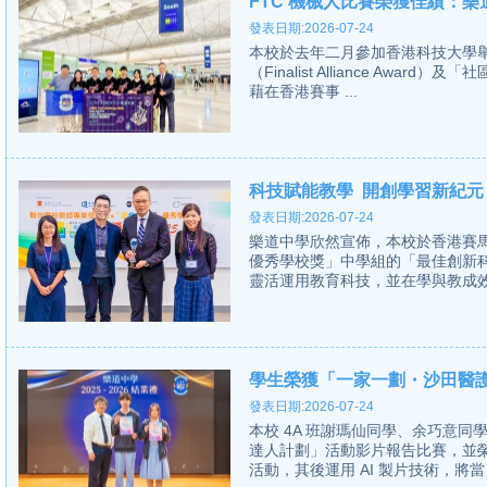
FTC 機械人比賽榮獲佳績：
發表日期:2026-07-24
本校於去年二月參加香港科技大學舉
（Finalist Alliance Award）
藉在香港賽事 ...
科技賦能教學 開創學習新紀元
發表日期:2026-07-24
樂道中學欣然宣佈，本校於香港賽
優秀學校獎」中學組的「最佳創新
靈活運用教育科技，並在學與教成效
學生榮獲「一家一劃・沙田醫
發表日期:2026-07-24
本校 4A 班謝瑪仙同學、余巧意
達人計劃」活動影片報告比賽，並
活動，其後運用 AI 製片技術，將當