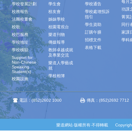
每月
學校發展計劃
學生會
學校通告
功課
校務報告
校友會
學校處理投訴
指引
菁英
法團校董會
姊妹學校
學生資助
同行
校歌
校園電視台
訂購午膳
家課
校巴服務
樂道刊物
招標文件
學科
學校地址
傳媒報導
表格下載
學校橫額
教師卓越成就
及專業交流
Support for
Non-Chinese
樂道人學藝成
Speaking
就
Student(s)
學校相簿
校園設施
電話：(852)2602 1000
傳真：(852)2692 7712
樂道網站‧版權所有‧不得轉載 Copyright © 2014-