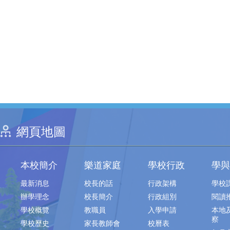
網頁地圖
本校簡介
樂道家庭
學校行政
學與
最新消息
校長的話
行政架構
學校
辦學理念
校長簡介
行政組別
閱讀
學校概覽
教職員
入學申請
本地
察
學校歷史
家長教師會
校曆表