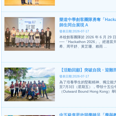
樂道中學創客團隊勇奪「Hacka
師生同台展現 A
發表日期:2026-07-17
本校創客團隊於 2026 年 6 月
──「Hackathon 2026」。經過當
希、周芊妤、黃芷珊、賴雨 ...
【活動回顧】突破自我・迎難
發表日期:2026-07-17
為了培養學生的堅毅精神、獨立能力
至7月3日（星期五），帶領十五
（Outward Bound Hong Kong
中五級李思欣同學踏足「學與教博