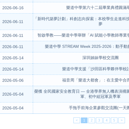
樂道中學第六十二屆畢業典禮圓滿
2026-06-16
「新時代築夢計劃」科創志向探索：本校學生走進科技
2026-06-11
夢
智啟學教——樂道中學舉辦「AI 賦能小學教師專業
2026-06-11
樂道中學 STREAM Week 2025-2026：動
2026-06-11
深圳姊妹學校交流團
2026-05-14
樂道中學支援「沙田區科學夥伴學校
2026-05-14
福音周「樂道大都會」：在主愛中合
2026-05-06
榮獲 全民國家安全教育日 — 全港學界無人機表演構
2026-05-04
軍、初中組冠軍及季軍
手拖手前海企業參觀交流團(一天團
2026-05-04
<
1
2
3
4
5
>