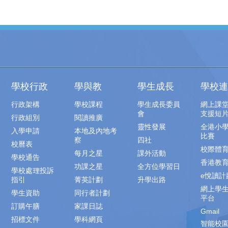
學校行政
學與教
學生成長
學校連
行政架構
學校課程
學生成長委員
網上課
會
支援短
行政組別
閱讀推廣
靈性發展
全港小
入學申請
本地及內地考
比賽
察
四社
校曆表
校際體
每月之星
課外活動
學校通告
香港教
功課之星
全方位學習日
學校處理投訴
e悅讀計
指引
菁英計劃
升學出路
網上學
學生資助
同行者計劃
平台
訂購午膳
家課日誌
Gmail
招標文件
學科網頁
智能校