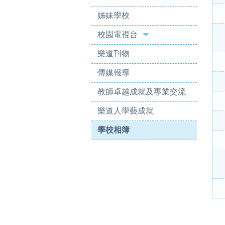
姊妹學校
校園電視台
樂道刊物
傳媒報導
教師卓越成就及專業交流
樂道人學藝成就
學校相簿