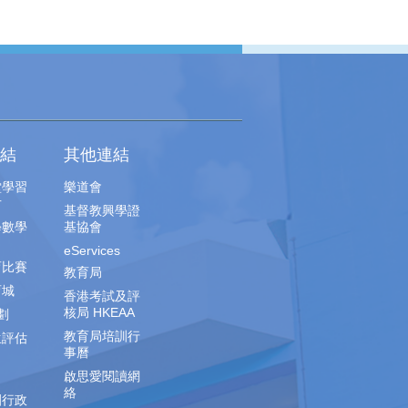
結
其他連結
堂學習
樂道會
片
基督教興學證
學數學
基協會
eServices
育比賽
教育局
育城
香港考試及評
核局 HKEAA
劃
教育局培訓行
生評估
事曆
啟思愛閱讀網
絡
園行政