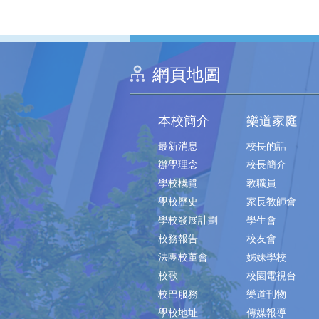
網頁地圖
本校簡介
樂道家庭
最新消息
校長的話
辦學理念
校長簡介
學校概覽
教職員
學校歷史
家長教師會
學校發展計劃
學生會
校務報告
校友會
法團校董會
姊妹學校
校歌
校園電視台
校巴服務
樂道刊物
學校地址
傳媒報導