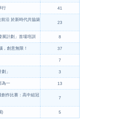
舉行
41
前沿 於新時代共協築
23
發展計劃」首場培訓
8
手動腦，創意無限！
37
7
計劃」
3
而為一
13
圖創作比賽：高中組冠
7
)
5