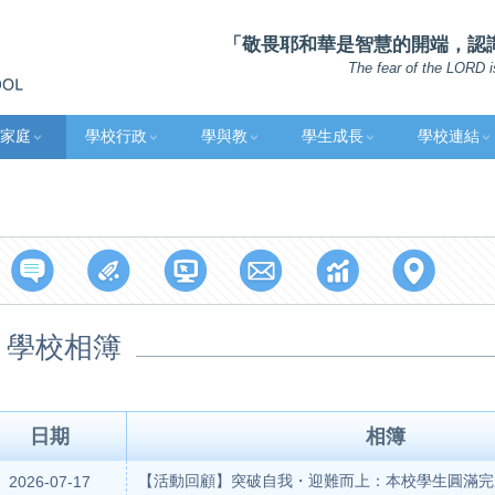
「敬畏耶和華是智慧的開端，認識至
The fear of the LORD i
家庭
學校行政
學與教
學生成長
學校連結
學校相簿
日期
相簿
【活動回顧】突破自我・迎難而上：本校學生圓滿完
2026-07-17