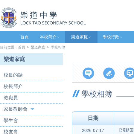
首頁
本校簡介
樂道家庭
學校行政
目前位置：
首頁
>
樂道家庭
> 學校相簿
樂道家庭
校長的話
校長簡介
學校相簿
教職員
家長教師會
日期
學生會
【活動回
2026-07-17
校友會