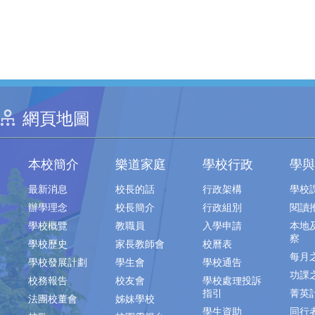
網頁地圖
本校簡介
樂道家庭
學校行政
學與
最新消息
校長的話
行政架構
學校
辦學理念
校長簡介
行政組別
閱讀
學校概覽
教職員
入學申請
本地
察
學校歷史
家長教師會
校曆表
每月
學校發展計劃
學生會
學校通告
功課
校務報告
校友會
學校處理投訴
指引
菁英
法團校董會
姊妹學校
學生資助
同行