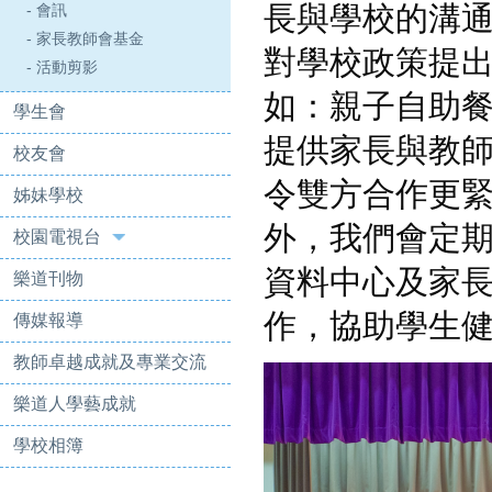
長與學校的溝
- 會訊
- 家長教師會基金
對學校政策提
- 活動剪影
如：親子自助
學生會
提供家長與教
校友會
令雙方合作更
姊妹學校
外，我們會定
校園電視台
資料中心及家
樂道刊物
作，協助學生
傳媒報導
教師卓越成就及專業交流
樂道人學藝成就
學校相簿