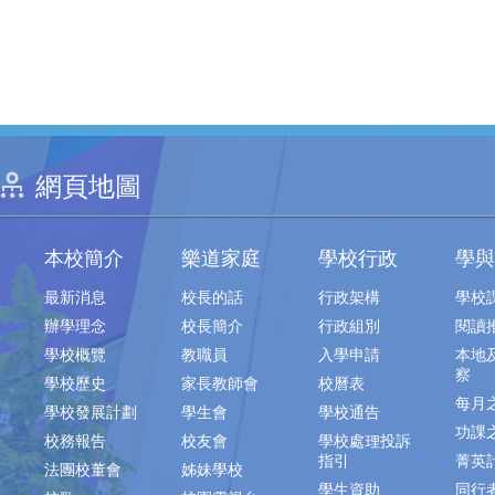
網頁地圖
本校簡介
樂道家庭
學校行政
學與
最新消息
校長的話
行政架構
學校
辦學理念
校長簡介
行政組別
閱讀
學校概覽
教職員
入學申請
本地
察
學校歷史
家長教師會
校曆表
每月
學校發展計劃
學生會
學校通告
功課
校務報告
校友會
學校處理投訴
指引
菁英
法團校董會
姊妹學校
學生資助
同行