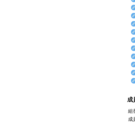
成
組
成