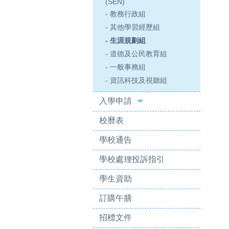
(SEN)
- 教務行政組
- 其他學習經歷組
- 生涯規劃組
- 道德及公民教育組
- 一般事務組
- 資訊科技及視聽組
入學申請
校曆表
學校通告
學校處理投訴指引
學生資助
訂購午膳
招標文件