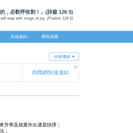
，必歡呼收割！」(詩篇 126:5)
will reap with songs of joy. (Psalms 126:5)
其他連結
網頁地圖
內聯網快速連結
來升學及就業作出適當抉擇；
訊；