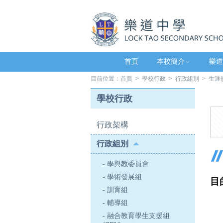
首頁
本校簡介
樂道
目前位置：
首頁
>
學校行政
>
行政組別
> 生涯
學校行政
行政架構
行政組別
- 學與教委員會
- 學術發展組
目
- 訓育組
- 輔導組
- 融合教育學生支援組